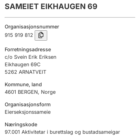
SAMEIET EIKHAUGEN 69
Årsrekneskap
Innsending og forseinkingsgebyr
Organisasjonsnummer
915 919 812
Tinglysing
Forretningsadresse
c/o Svein Erik Eriksen
Eikhaugen 69C
Jeger
5262
ARNATVEIT
Betaling og jegeravgiftskort
Kommune, land
4601
BERGEN
,
Norge
Ektepaktrettleiaren
Organisasjonsform
Eierseksjonssameie
Andre tema
Næringskode
97.001
Aktivitetar i burettslag og bustadsameigar