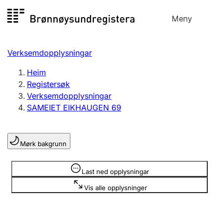
Hopp
Meny
Registersøk
til
Søk
Velg språk
innhald
Verksemdopplysningar
Aksjeselskap
Registrere, endre, slette
Heim
Registersøk
Verksemdopplysningar
Enkeltpersonføretak
SAMEIET EIKHAUGEN 69
Registrere, endre, slette
Mørk bakgrunn
Lag og foreining
Registrere, endre, slette
Opplysninger er skjult
Last ned opplysningar
Vis alle opplysninger
Fleire organisasjonsformer