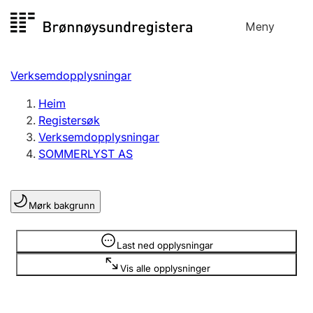
Hopp
Meny
Registersøk
til
Søk
Velg språk
innhald
Verksemdopplysningar
Aksjeselskap
Registrere, endre, slette
Heim
Registersøk
Verksemdopplysningar
Enkeltpersonføretak
SOMMERLYST AS
Registrere, endre, slette
Mørk bakgrunn
Lag og foreining
Registrere, endre, slette
Opplysninger er skjult
Last ned opplysningar
Vis alle opplysninger
Fleire organisasjonsformer