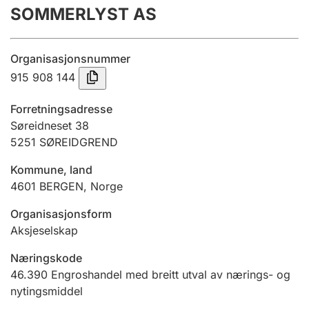
SOMMERLYST AS
Årsrekneskap
Innsending og forseinkingsgebyr
Organisasjonsnummer
915 908 144
Tinglysing
Forretningsadresse
Søreidneset 38
5251
SØREIDGREND
Jeger
Betaling og jegeravgiftskort
Kommune, land
4601
BERGEN
,
Norge
Ektepaktrettleiaren
Organisasjonsform
Aksjeselskap
Næringskode
Andre tema
46.390
Engroshandel med breitt utval av nærings- og
nytingsmiddel