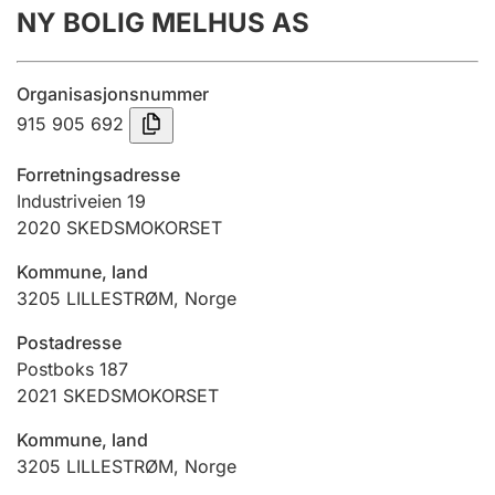
NY BOLIG MELHUS AS
Årsrekneskap
Innsending og forseinkingsgebyr
Organisasjonsnummer
915 905 692
Tinglysing
Forretningsadresse
Industriveien 19
2020
SKEDSMOKORSET
Jeger
Betaling og jegeravgiftskort
Kommune, land
3205
LILLESTRØM
,
Norge
Ektepaktrettleiaren
Postadresse
Postboks 187
2021
SKEDSMOKORSET
Andre tema
Kommune, land
3205
LILLESTRØM
,
Norge