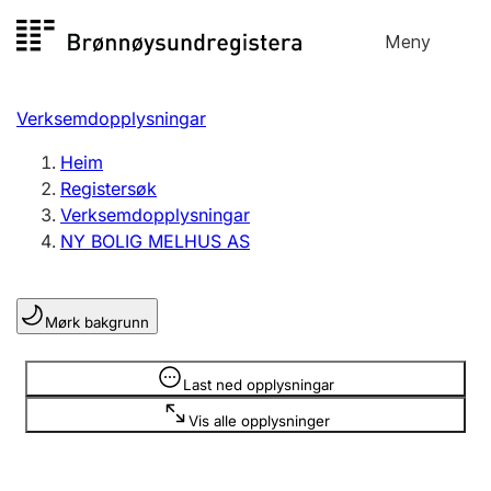
Hopp
Meny
Registersøk
til
Søk
Velg språk
innhald
Verksemdopplysningar
Aksjeselskap
Registrere, endre, slette
Heim
Registersøk
Verksemdopplysningar
Enkeltpersonføretak
NY BOLIG MELHUS AS
Registrere, endre, slette
Mørk bakgrunn
Lag og foreining
Registrere, endre, slette
Opplysninger er skjult
Last ned opplysningar
Vis alle opplysninger
Fleire organisasjonsformer