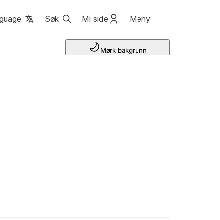
guage
Søk
Mi side
Meny
Mørk bakgrunn