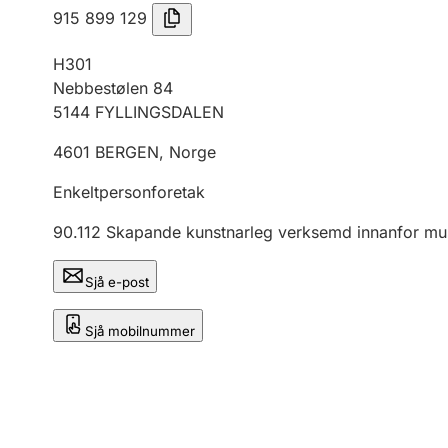
915 899 129
H301
Nebbestølen 84
5144
FYLLINGSDALEN
4601
BERGEN
,
Norge
Enkeltpersonforetak
90.112
Skapande kunstnarleg verksemd innanfor mu
Sjå e-post
Sjå mobilnummer