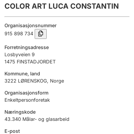
COLOR ART LUCA CONSTANTIN
Årsrekneskap
Innsending og forseinkingsgebyr
Organisasjonsnummer
915 898 734
Tinglysing
Forretningsadresse
Losbyveien 9
1475
FINSTADJORDET
Jeger
Betaling og jegeravgiftskort
Kommune, land
3222
LØRENSKOG
,
Norge
Ektepaktrettleiaren
Organisasjonsform
Enkeltpersonforetak
Næringskode
Andre tema
43.340
Målar- og glasarbeid
E-post