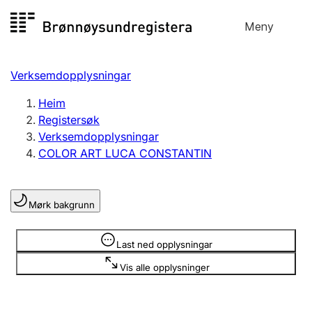
Hopp
Meny
Registersøk
til
Søk
Velg språk
innhald
Verksemdopplysningar
Aksjeselskap
Registrere, endre, slette
Heim
Registersøk
Verksemdopplysningar
Enkeltpersonføretak
COLOR ART LUCA CONSTANTIN
Registrere, endre, slette
Mørk bakgrunn
Lag og foreining
Registrere, endre, slette
Opplysninger er skjult
Last ned opplysningar
Vis alle opplysninger
Fleire organisasjonsformer