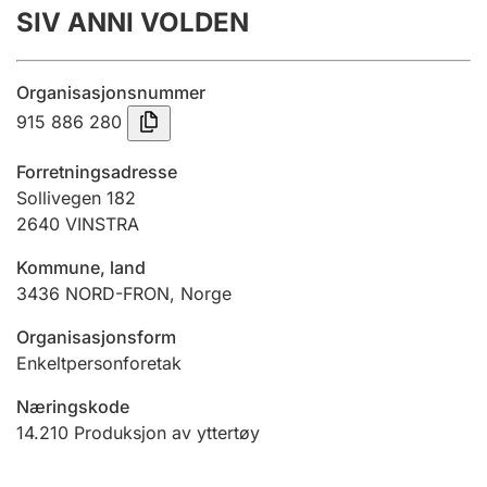
SIV ANNI VOLDEN
Årsrekneskap
Innsending og forseinkingsgebyr
Organisasjonsnummer
915 886 280
Tinglysing
Forretningsadresse
Sollivegen 182
2640
VINSTRA
Jeger
Betaling og jegeravgiftskort
Kommune, land
3436
NORD-FRON
,
Norge
Ektepaktrettleiaren
Organisasjonsform
Enkeltpersonforetak
Næringskode
Andre tema
14.210
Produksjon av yttertøy