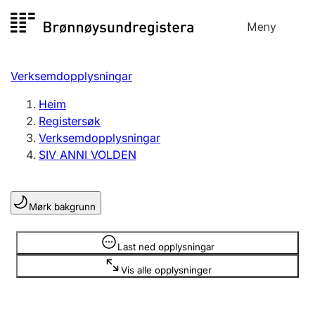
Hopp
Meny
Registersøk
til
Søk
Velg språk
innhald
Verksemdopplysningar
Aksjeselskap
Registrere, endre, slette
Heim
Registersøk
Verksemdopplysningar
Enkeltpersonføretak
SIV ANNI VOLDEN
Registrere, endre, slette
Mørk bakgrunn
Lag og foreining
Registrere, endre, slette
Opplysninger er skjult
Last ned opplysningar
Vis alle opplysninger
Fleire organisasjonsformer