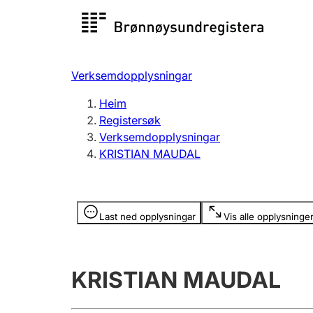
Registersøk
Aksjesel
Registrer
Verksemdopplysningar
Lag og foreining
Fleire
Heim
Registrere, endre, slette
organisa
Registersøk
Verksemdopplysningar
KRISTIAN MAUDAL
Tinglysing
Jeger
Betaling 
Opplysninger er skjult
Last ned opplysningar
Vis alle opplysninge
Andre tema
KRISTIAN MAUDAL