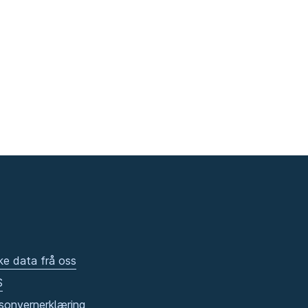
ke data frå oss
S
sonvernerklæring