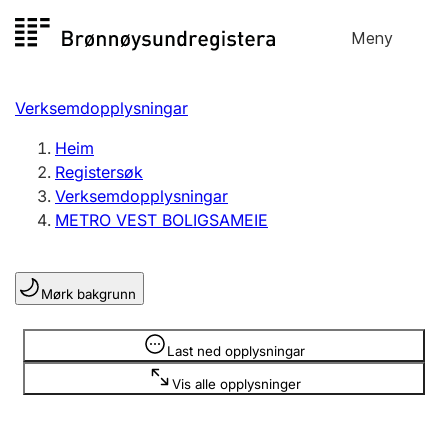
Hopp
Meny
Registersøk
til
Søk
Velg språk
innhald
Verksemdopplysningar
Aksjeselskap
Registrere, endre, slette
Heim
Registersøk
Verksemdopplysningar
Enkeltpersonføretak
METRO VEST BOLIGSAMEIE
Registrere, endre, slette
Mørk bakgrunn
Lag og foreining
Registrere, endre, slette
Opplysninger er skjult
Last ned opplysningar
Vis alle opplysninger
Fleire organisasjonsformer