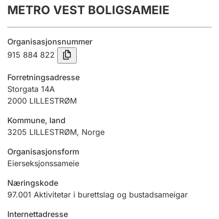
METRO VEST BOLIGSAMEIE
Årsrekneskap
Innsending og forseinkingsgebyr
Organisasjonsnummer
915 884 822
Tinglysing
Forretningsadresse
Storgata 14A
2000
LILLESTRØM
Jeger
Betaling og jegeravgiftskort
Kommune, land
3205
LILLESTRØM
,
Norge
Ektepaktrettleiaren
Organisasjonsform
Eierseksjonssameie
Næringskode
Andre tema
97.001
Aktivitetar i burettslag og bustadsameigar
Internettadresse