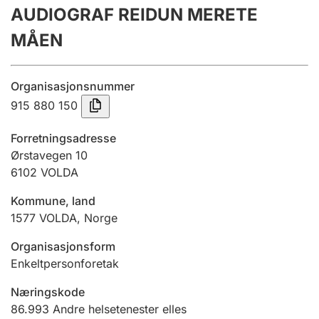
AUDIOGRAF REIDUN MERETE
Årsrekneskap
MÅEN
Innsending og forseinkingsgebyr
Organisasjonsnummer
Tinglysing
915 880 150
Forretningsadresse
Jeger
Ørstavegen 10
Betaling og jegeravgiftskort
6102
VOLDA
Kommune, land
1577
VOLDA
,
Norge
Ektepaktrettleiaren
Organisasjonsform
Enkeltpersonforetak
Andre tema
Næringskode
86.993
Andre helsetenester elles