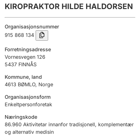
KIROPRAKTOR HILDE HALDORSEN
Årsrekneskap
Innsending og forseinkingsgebyr
Organisasjonsnummer
915 868 134
Tinglysing
Forretningsadresse
Vornesvegen 126
5437
FINNÅS
Jeger
Betaling og jegeravgiftskort
Kommune, land
4613
BØMLO
,
Norge
Ektepaktrettleiaren
Organisasjonsform
Enkeltpersonforetak
Næringskode
Andre tema
86.960
Aktivitetar innanfor tradisjonell, komplementær
og alternativ medisin