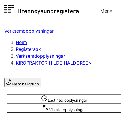
Hopp
Meny
Registersøk
til
Søk
Velg språk
innhald
Verksemdopplysningar
Aksjeselskap
Registrere, endre, slette
Heim
Registersøk
Verksemdopplysningar
Enkeltpersonføretak
KIROPRAKTOR HILDE HALDORSEN
Registrere, endre, slette
Mørk bakgrunn
Lag og foreining
Registrere, endre, slette
Opplysninger er skjult
Last ned opplysningar
Vis alle opplysninger
Fleire organisasjonsformer