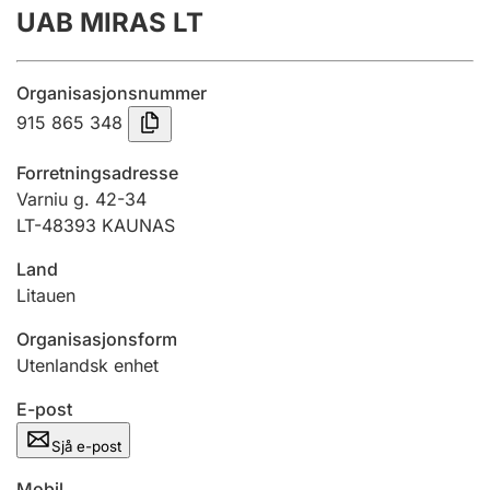
UAB MIRAS LT
Årsrekneskap
Innsending og forseinkingsgebyr
Organisasjonsnummer
915 865 348
Tinglysing
Forretningsadresse
Varniu g. 42-34
LT-48393 KAUNAS
Jeger
Betaling og jegeravgiftskort
Land
Litauen
Ektepaktrettleiaren
Organisasjonsform
Utenlandsk enhet
E-post
Andre tema
Sjå e-post
Mobil