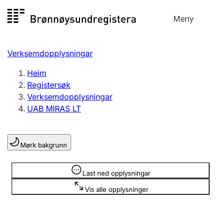
Hopp
Meny
Registersøk
til
Søk
Velg språk
innhald
Verksemdopplysningar
Aksjeselskap
Registrere, endre, slette
Heim
Registersøk
Verksemdopplysningar
Enkeltpersonføretak
UAB MIRAS LT
Registrere, endre, slette
Mørk bakgrunn
Lag og foreining
Registrere, endre, slette
Opplysninger er skjult
Last ned opplysningar
Vis alle opplysninger
Fleire organisasjonsformer