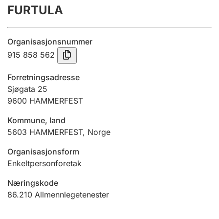
FURTULA
Årsrekneskap
Innsending og forseinkingsgebyr
Organisasjonsnummer
915 858 562
Tinglysing
Forretningsadresse
Sjøgata 25
9600
HAMMERFEST
Jeger
Betaling og jegeravgiftskort
Kommune, land
5603
HAMMERFEST
,
Norge
Ektepaktrettleiaren
Organisasjonsform
Enkeltpersonforetak
Næringskode
Andre tema
86.210
Allmennlegetenester