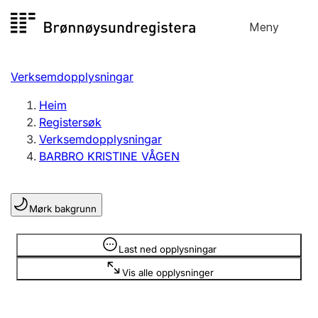
Hopp
Meny
Registersøk
til
Søk
Velg språk
innhald
Verksemdopplysningar
Aksjeselskap
Registrere, endre, slette
Heim
Registersøk
Verksemdopplysningar
Enkeltpersonføretak
BARBRO KRISTINE VÅGEN
Registrere, endre, slette
Mørk bakgrunn
Lag og foreining
Registrere, endre, slette
Opplysninger er skjult
Last ned opplysningar
Vis alle opplysninger
Fleire organisasjonsformer