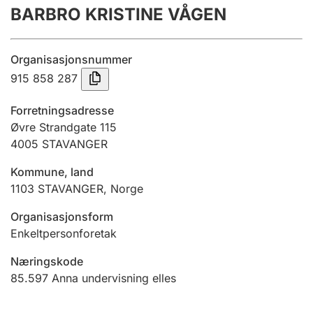
BARBRO KRISTINE VÅGEN
Årsrekneskap
Innsending og forseinkingsgebyr
Organisasjonsnummer
915 858 287
Tinglysing
Forretningsadresse
Øvre Strandgate 115
4005
STAVANGER
Jeger
Betaling og jegeravgiftskort
Kommune, land
1103
STAVANGER
,
Norge
Ektepaktrettleiaren
Organisasjonsform
Enkeltpersonforetak
Næringskode
Andre tema
85.597
Anna undervisning elles