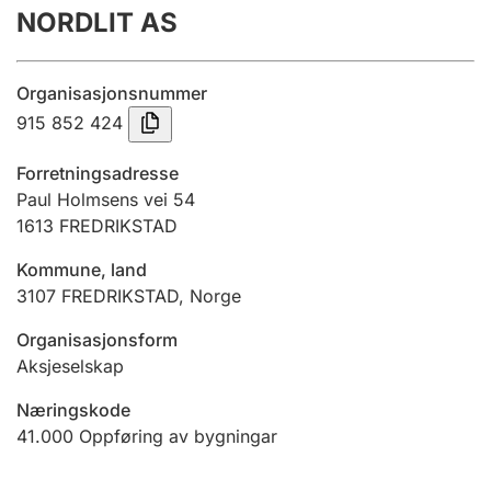
NORDLIT AS
Årsrekneskap
Innsending og forseinkingsgebyr
Organisasjonsnummer
915 852 424
Tinglysing
Forretningsadresse
Paul Holmsens vei 54
1613
FREDRIKSTAD
Jeger
Betaling og jegeravgiftskort
Kommune, land
3107
FREDRIKSTAD
,
Norge
Ektepaktrettleiaren
Organisasjonsform
Aksjeselskap
Næringskode
Andre tema
41.000
Oppføring av bygningar