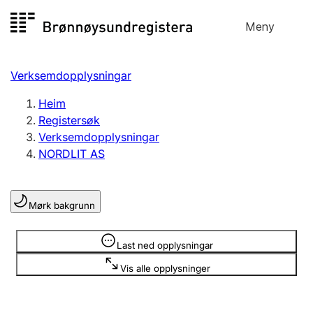
Hopp
Meny
Registersøk
til
Søk
Velg språk
innhald
Verksemdopplysningar
Aksjeselskap
Registrere, endre, slette
Heim
Registersøk
Verksemdopplysningar
Enkeltpersonføretak
NORDLIT AS
Registrere, endre, slette
Mørk bakgrunn
Lag og foreining
Registrere, endre, slette
Opplysninger er skjult
Last ned opplysningar
Vis alle opplysninger
Fleire organisasjonsformer