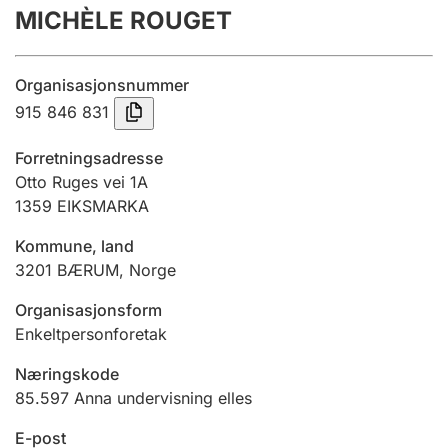
MICHÈLE ROUGET
Årsrekneskap
Innsending og forseinkingsgebyr
Organisasjonsnummer
915 846 831
Tinglysing
Forretningsadresse
Otto Ruges vei 1A
1359
EIKSMARKA
Jeger
Betaling og jegeravgiftskort
Kommune, land
3201
BÆRUM
,
Norge
Ektepaktrettleiaren
Organisasjonsform
Enkeltpersonforetak
Næringskode
Andre tema
85.597
Anna undervisning elles
E-post