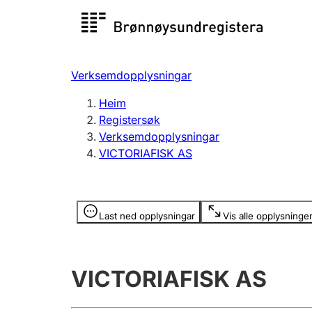
Registersøk
Aksjesel
Registrer
Verksemdopplysningar
Lag og foreining
Fleire
Heim
Registrere, endre, slette
organisa
Registersøk
Verksemdopplysningar
VICTORIAFISK AS
Tinglysing
Jeger
Betaling 
Opplysninger er skjult
Last ned opplysningar
Vis alle opplysninge
Andre tema
VICTORIAFISK AS