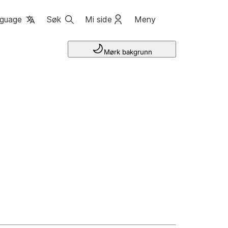
guage
Søk
Mi side
Meny
Mørk bakgrunn