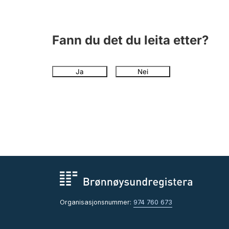
Fann du det du leita etter?
Ja
Nei
Organisasjonsnummer:
974 760 673