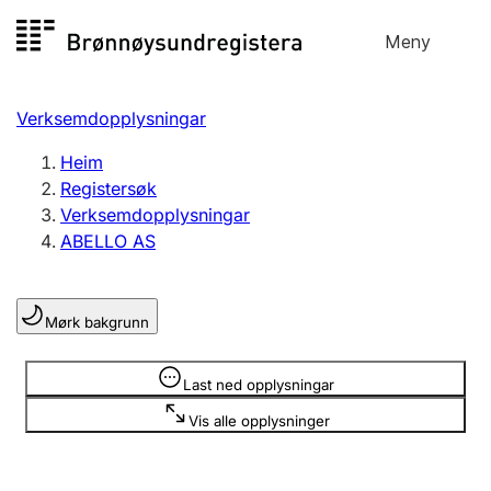
Hopp
Meny
Registersøk
til
Søk
Velg språk
innhald
Verksemdopplysningar
Aksjeselskap
Registrere, endre, slette
Heim
Registersøk
Verksemdopplysningar
Enkeltpersonføretak
ABELLO AS
Registrere, endre, slette
Mørk bakgrunn
Lag og foreining
Registrere, endre, slette
Opplysninger er skjult
Last ned opplysningar
Vis alle opplysninger
Fleire organisasjonsformer