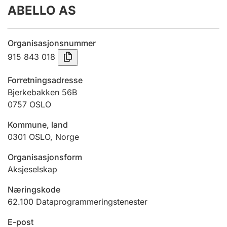
ABELLO AS
Årsrekneskap
Innsending og forseinkingsgebyr
Organisasjonsnummer
915 843 018
Tinglysing
Forretningsadresse
Bjerkebakken 56B
0757
OSLO
Jeger
Betaling og jegeravgiftskort
Kommune, land
0301
OSLO
,
Norge
Ektepaktrettleiaren
Organisasjonsform
Aksjeselskap
Næringskode
Andre tema
62.100
Dataprogrammeringstenester
E-post