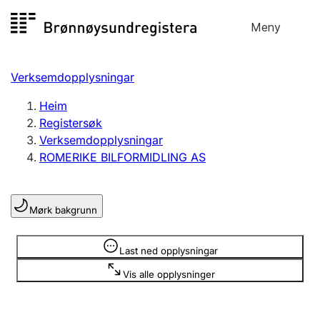
Hopp
Meny
Registersøk
til
Søk
Velg språk
innhald
Verksemdopplysningar
Aksjeselskap
Registrere, endre, slette
Heim
Registersøk
Verksemdopplysningar
Enkeltpersonføretak
ROMERIKE BILFORMIDLING AS
Registrere, endre, slette
Mørk bakgrunn
Lag og foreining
Registrere, endre, slette
Opplysninger er skjult
Last ned opplysningar
Vis alle opplysninger
Fleire organisasjonsformer