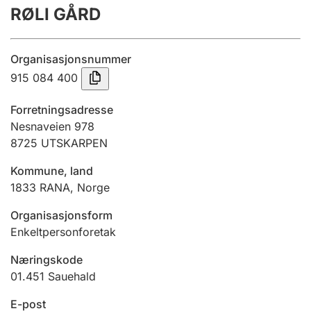
RØLI GÅRD
Årsrekneskap
Innsending og forseinkingsgebyr
Organisasjonsnummer
915 084 400
Tinglysing
Forretningsadresse
Nesnaveien 978
8725
UTSKARPEN
Jeger
Betaling og jegeravgiftskort
Kommune, land
1833
RANA
,
Norge
Ektepaktrettleiaren
Organisasjonsform
Enkeltpersonforetak
Næringskode
Andre tema
01.451
Sauehald
E-post