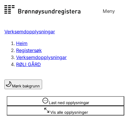
Hopp
Meny
Registersøk
til
Søk
Velg språk
innhald
Verksemdopplysningar
Aksjeselskap
Registrere, endre, slette
Heim
Registersøk
Verksemdopplysningar
Enkeltpersonføretak
RØLI GÅRD
Registrere, endre, slette
Mørk bakgrunn
Lag og foreining
Registrere, endre, slette
Opplysninger er skjult
Last ned opplysningar
Vis alle opplysninger
Fleire organisasjonsformer