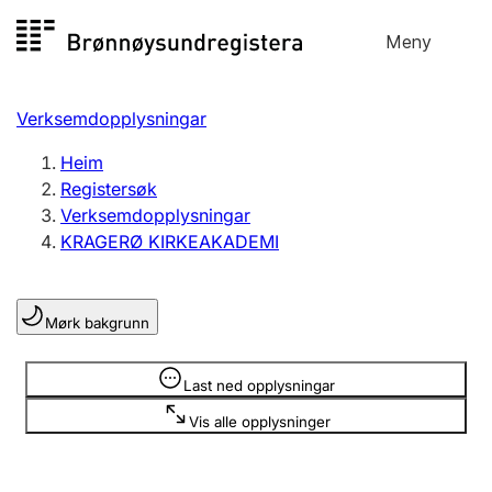
Hopp
Meny
Registersøk
til
Søk
Velg språk
innhald
Verksemdopplysningar
Aksjeselskap
Registrere, endre, slette
Heim
Registersøk
Verksemdopplysningar
Enkeltpersonføretak
KRAGERØ KIRKEAKADEMI
Registrere, endre, slette
Mørk bakgrunn
Lag og foreining
Registrere, endre, slette
Opplysninger er skjult
Last ned opplysningar
Vis alle opplysninger
Fleire organisasjonsformer