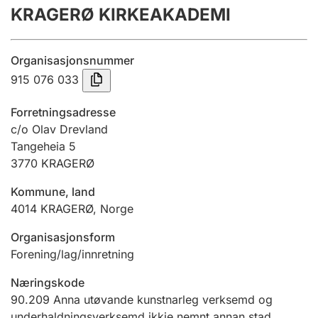
KRAGERØ KIRKEAKADEMI
Årsrekneskap
Innsending og forseinkingsgebyr
Organisasjonsnummer
915 076 033
Tinglysing
Forretningsadresse
c/o Olav Drevland
Tangeheia 5
Jeger
3770
KRAGERØ
Betaling og jegeravgiftskort
Kommune, land
4014
KRAGERØ
,
Norge
Ektepaktrettleiaren
Organisasjonsform
Forening/lag/innretning
Andre tema
Næringskode
90.209
Anna utøvande kunstnarleg verksemd og
underhaldningsverksemd ikkje nemnt annan stad