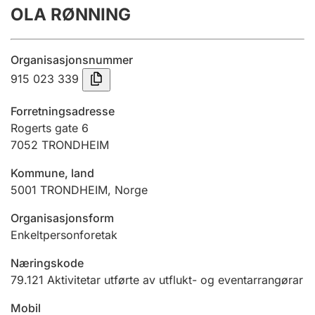
OLA RØNNING
Årsrekneskap
Innsending og forseinkingsgebyr
Organisasjonsnummer
915 023 339
Tinglysing
Forretningsadresse
Rogerts gate 6
7052
TRONDHEIM
Jeger
Betaling og jegeravgiftskort
Kommune, land
5001
TRONDHEIM
,
Norge
Ektepaktrettleiaren
Organisasjonsform
Enkeltpersonforetak
Næringskode
Andre tema
79.121
Aktivitetar utførte av utflukt- og eventarrangørar
Mobil