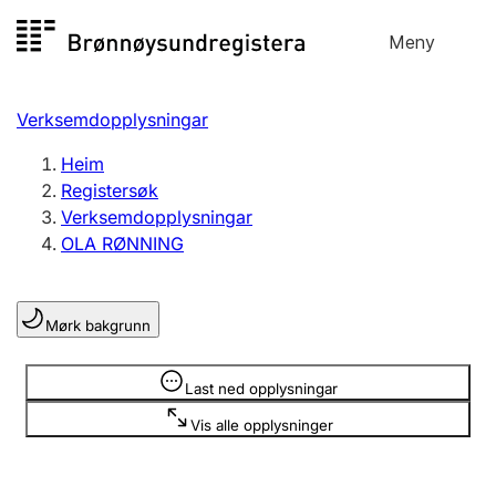
Hopp
Meny
Registersøk
til
Søk
Velg språk
innhald
Verksemdopplysningar
Aksjeselskap
Registrere, endre, slette
Heim
Registersøk
Verksemdopplysningar
Enkeltpersonføretak
OLA RØNNING
Registrere, endre, slette
Mørk bakgrunn
Lag og foreining
Registrere, endre, slette
Opplysninger er skjult
Last ned opplysningar
Vis alle opplysninger
Fleire organisasjonsformer