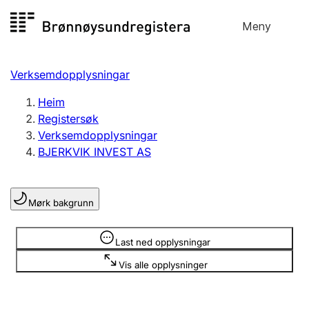
Hopp
Meny
Registersøk
til
Søk
Velg språk
innhald
Verksemdopplysningar
Aksjeselskap
Registrere, endre, slette
Heim
Registersøk
Verksemdopplysningar
Enkeltpersonføretak
BJERKVIK INVEST AS
Registrere, endre, slette
Mørk bakgrunn
Lag og foreining
Registrere, endre, slette
Opplysninger er skjult
Last ned opplysningar
Vis alle opplysninger
Fleire organisasjonsformer