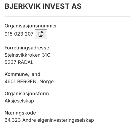
BJERKVIK INVEST AS
Årsrekneskap
Innsending og forseinkingsgebyr
Organisasjonsnummer
915 023 207
Tinglysing
Forretningsadresse
Steinsvikkroken 31C
5237
RÅDAL
Jeger
Betaling og jegeravgiftskort
Kommune, land
4601
BERGEN
,
Norge
Ektepaktrettleiaren
Organisasjonsform
Aksjeselskap
Næringskode
Andre tema
64.323
Andre eigeninvesteringsselskap