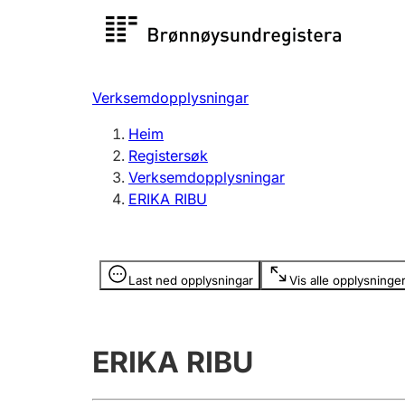
Registersøk
Aksjesel
Registrer
Verksemdopplysningar
Lag og foreining
Fleire
Heim
Registrere, endre, slette
organisa
Registersøk
Verksemdopplysningar
ERIKA RIBU
Tinglysing
Jeger
Betaling 
Opplysninger er skjult
Last ned opplysningar
Vis alle opplysninge
Andre tema
ERIKA RIBU