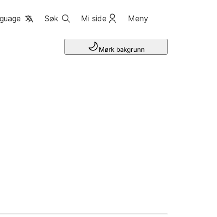
guage
Søk
Mi side
Meny
Mørk bakgrunn