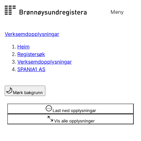
Hopp
Meny
Registersøk
til
Søk
Velg språk
innhald
Verksemdopplysningar
Aksjeselskap
Registrere, endre, slette
Heim
Registersøk
Verksemdopplysningar
Enkeltpersonføretak
SPANIA1 AS
Registrere, endre, slette
Mørk bakgrunn
Lag og foreining
Registrere, endre, slette
Opplysninger er skjult
Last ned opplysningar
Vis alle opplysninger
Fleire organisasjonsformer