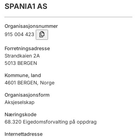
SPANIA1 AS
Årsrekneskap
Innsending og forseinkingsgebyr
Organisasjonsnummer
915 004 423
Tinglysing
Forretningsadresse
Strandkaien 2A
5013
BERGEN
Jeger
Betaling og jegeravgiftskort
Kommune, land
4601
BERGEN
,
Norge
Ektepaktrettleiaren
Organisasjonsform
Aksjeselskap
Næringskode
Andre tema
68.320
Eigedomsforvalting på oppdrag
Internettadresse