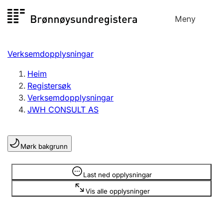
Hopp
Meny
Registersøk
til
Søk
Velg språk
innhald
Verksemdopplysningar
Aksjeselskap
Registrere, endre, slette
Heim
Registersøk
Verksemdopplysningar
Enkeltpersonføretak
JWH CONSULT AS
Registrere, endre, slette
Mørk bakgrunn
Lag og foreining
Registrere, endre, slette
Opplysninger er skjult
Last ned opplysningar
Vis alle opplysninger
Fleire organisasjonsformer