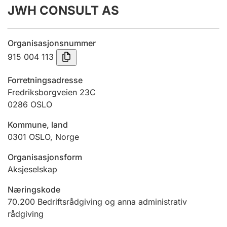
JWH CONSULT AS
Årsrekneskap
Innsending og forseinkingsgebyr
Organisasjonsnummer
915 004 113
Tinglysing
Forretningsadresse
Fredriksborgveien 23C
0286
OSLO
Jeger
Betaling og jegeravgiftskort
Kommune, land
0301
OSLO
,
Norge
Ektepaktrettleiaren
Organisasjonsform
Aksjeselskap
Næringskode
Andre tema
70.200
Bedriftsrådgiving og anna administrativ
rådgiving