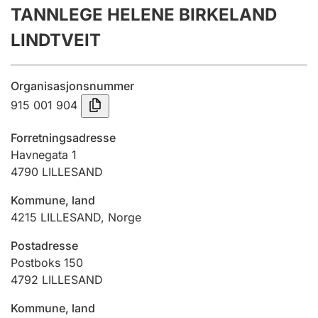
TANNLEGE HELENE BIRKELAND
Årsrekneskap
LINDTVEIT
Innsending og forseinkingsgebyr
Organisasjonsnummer
Tinglysing
915 001 904
Forretningsadresse
Jeger
Havnegata 1
Betaling og jegeravgiftskort
4790
LILLESAND
Kommune, land
4215
LILLESAND
,
Norge
Ektepaktrettleiaren
Postadresse
Postboks 150
Andre tema
4792
LILLESAND
Kommune, land