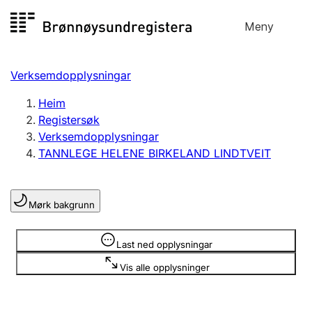
Hopp
Meny
Registersøk
til
Søk
Velg språk
innhald
Verksemdopplysningar
Aksjeselskap
Registrere, endre, slette
Heim
Registersøk
Verksemdopplysningar
Enkeltpersonføretak
TANNLEGE HELENE BIRKELAND LINDTVEIT
Registrere, endre, slette
Mørk bakgrunn
Lag og foreining
Registrere, endre, slette
Opplysninger er skjult
Last ned opplysningar
Vis alle opplysninger
Fleire organisasjonsformer