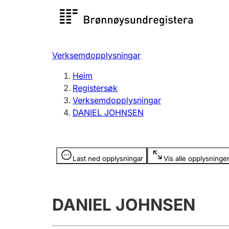
Registersøk
Aksjesel
Registrer
Verksemdopplysningar
Lag og foreining
Fleire
Heim
Registrere, endre, slette
organisa
Registersøk
Verksemdopplysningar
DANIEL JOHNSEN
Tinglysing
Jeger
Betaling 
Opplysninger er skjult
Last ned opplysningar
Vis alle opplysninge
Andre tema
DANIEL JOHNSEN