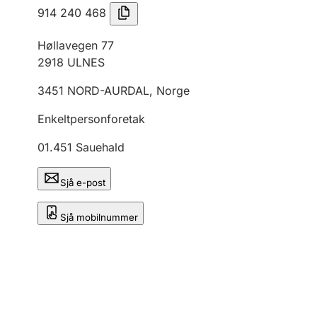
914 240 468
Høllavegen 77
2918
ULNES
3451
NORD-AURDAL
,
Norge
Enkeltpersonforetak
01.451
Sauehald
Sjå e-post
Sjå mobilnummer