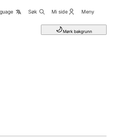
guage
Søk
Mi side
Meny
Mørk bakgrunn