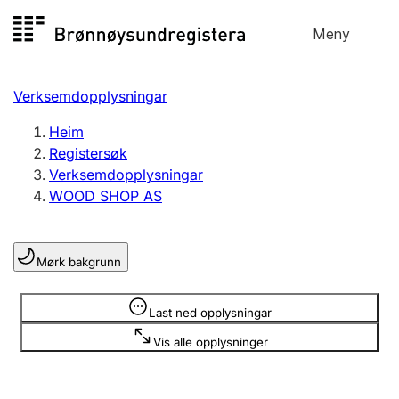
Hopp
Meny
Registersøk
til
Søk
Velg språk
innhald
Verksemdopplysningar
Aksjeselskap
Registrere, endre, slette
Heim
Registersøk
Verksemdopplysningar
Enkeltpersonføretak
WOOD SHOP AS
Registrere, endre, slette
Mørk bakgrunn
Lag og foreining
Registrere, endre, slette
Opplysninger er skjult
Last ned opplysningar
Vis alle opplysninger
Fleire organisasjonsformer