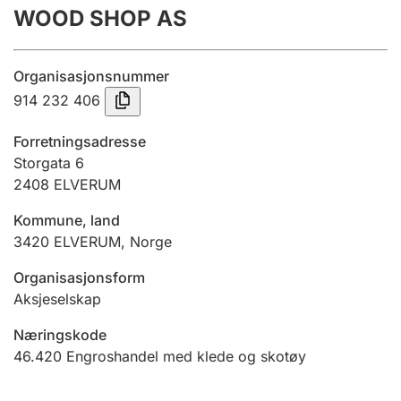
WOOD SHOP AS
Årsrekneskap
Innsending og forseinkingsgebyr
Organisasjonsnummer
914 232 406
Tinglysing
Forretningsadresse
Storgata 6
2408
ELVERUM
Jeger
Betaling og jegeravgiftskort
Kommune, land
3420
ELVERUM
,
Norge
Ektepaktrettleiaren
Organisasjonsform
Aksjeselskap
Næringskode
Andre tema
46.420
Engroshandel med klede og skotøy