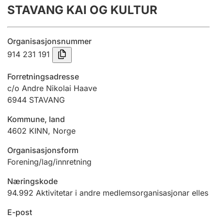
STAVANG KAI OG KULTUR
Årsrekneskap
Innsending og forseinkingsgebyr
Organisasjonsnummer
914 231 191
Tinglysing
Forretningsadresse
c/o Andre Nikolai Haave
6944
STAVANG
Jeger
Betaling og jegeravgiftskort
Kommune, land
4602
KINN
,
Norge
Ektepaktrettleiaren
Organisasjonsform
Forening/lag/innretning
Næringskode
Andre tema
94.992
Aktivitetar i andre medlemsorganisasjonar elles
E-post