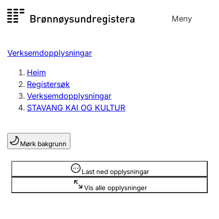
Hopp
Meny
Registersøk
til
Søk
Velg språk
innhald
Verksemdopplysningar
Aksjeselskap
Registrere, endre, slette
Heim
Registersøk
Verksemdopplysningar
Enkeltpersonføretak
STAVANG KAI OG KULTUR
Registrere, endre, slette
Mørk bakgrunn
Lag og foreining
Registrere, endre, slette
Opplysninger er skjult
Last ned opplysningar
Vis alle opplysninger
Fleire organisasjonsformer