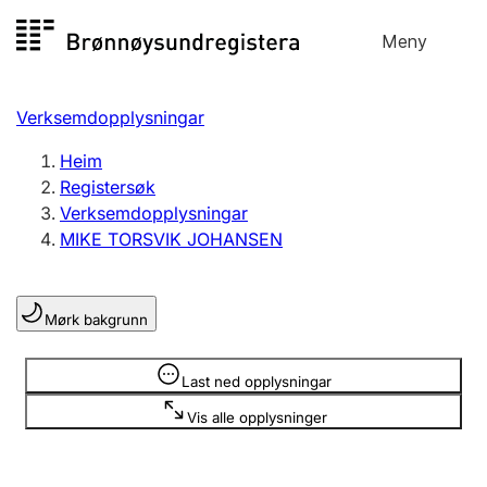
Hopp
Meny
Registersøk
til
Søk
Velg språk
innhald
Verksemdopplysningar
Aksjeselskap
Registrere, endre, slette
Heim
Registersøk
Verksemdopplysningar
Enkeltpersonføretak
MIKE TORSVIK JOHANSEN
Registrere, endre, slette
Mørk bakgrunn
Lag og foreining
Registrere, endre, slette
Opplysninger er skjult
Last ned opplysningar
Vis alle opplysninger
Fleire organisasjonsformer