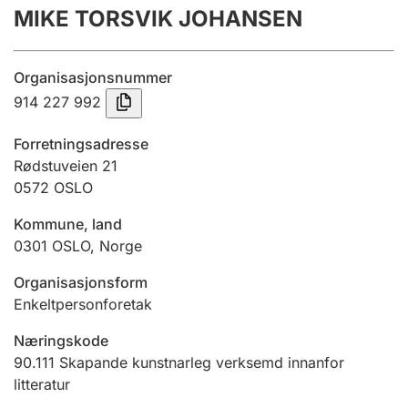
MIKE TORSVIK JOHANSEN
Årsrekneskap
Innsending og forseinkingsgebyr
Organisasjonsnummer
914 227 992
Tinglysing
Forretningsadresse
Rødstuveien 21
0572
OSLO
Jeger
Betaling og jegeravgiftskort
Kommune, land
0301
OSLO
,
Norge
Ektepaktrettleiaren
Organisasjonsform
Enkeltpersonforetak
Næringskode
Andre tema
90.111
Skapande kunstnarleg verksemd innanfor
litteratur