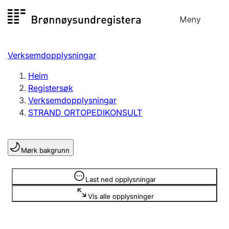
Hopp
Meny
Registersøk
til
Søk
Velg språk
innhald
Verksemdopplysningar
Aksjeselskap
Registrere, endre, slette
Heim
Registersøk
Verksemdopplysningar
Enkeltpersonføretak
STRAND ORTOPEDIKONSULT
Registrere, endre, slette
Mørk bakgrunn
Lag og foreining
Registrere, endre, slette
Opplysninger er skjult
Last ned opplysningar
Vis alle opplysninger
Fleire organisasjonsformer