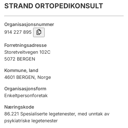
STRAND ORTOPEDIKONSULT
Årsrekneskap
Innsending og forseinkingsgebyr
Organisasjonsnummer
914 227 895
Tinglysing
Forretningsadresse
Storetveitvegen 102C
5072
BERGEN
Jeger
Betaling og jegeravgiftskort
Kommune, land
4601
BERGEN
,
Norge
Ektepaktrettleiaren
Organisasjonsform
Enkeltpersonforetak
Næringskode
Andre tema
86.221
Spesialiserte legetenester, med unntak av
psykiatriske legetenester