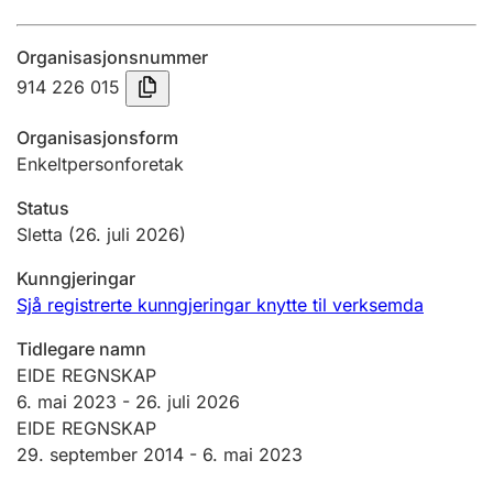
Årsrekneskap
Organisasjonsnummer
Innsending og forseinkingsgebyr
914 226 015
Organisasjonsform
Tinglysing
Enkeltpersonforetak
Status
Jeger
Sletta
(26. juli 2026)
Betaling og jegeravgiftskort
Kunngjeringar
Sjå registrerte kunngjeringar knytte til verksemda
Ektepaktrettleiaren
Tidlegare namn
EIDE REGNSKAP
6. mai 2023
-
26. juli 2026
Andre tema
EIDE REGNSKAP
29. september 2014 -
6. mai 2023