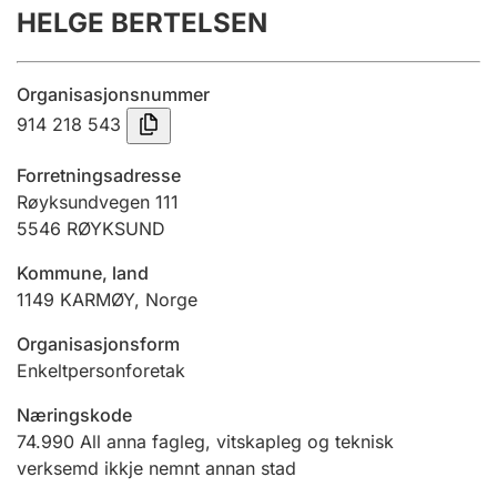
HELGE BERTELSEN
Årsrekneskap
Innsending og forseinkingsgebyr
Organisasjonsnummer
914 218 543
Tinglysing
Forretningsadresse
Røyksundvegen 111
5546
RØYKSUND
Jeger
Betaling og jegeravgiftskort
Kommune, land
1149
KARMØY
,
Norge
Ektepaktrettleiaren
Organisasjonsform
Enkeltpersonforetak
Næringskode
Andre tema
74.990
All anna fagleg, vitskapleg og teknisk
verksemd ikkje nemnt annan stad