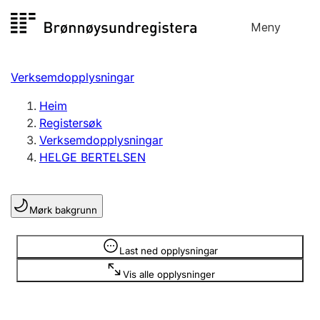
Hopp
Meny
Registersøk
til
Søk
Velg språk
innhald
Verksemdopplysningar
Aksjeselskap
Registrere, endre, slette
Heim
Registersøk
Verksemdopplysningar
Enkeltpersonføretak
HELGE BERTELSEN
Registrere, endre, slette
Mørk bakgrunn
Lag og foreining
Registrere, endre, slette
Opplysninger er skjult
Last ned opplysningar
Vis alle opplysninger
Fleire organisasjonsformer