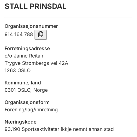
STALL PRINSDAL
Årsrekneskap
Innsending og forseinkingsgebyr
Organisasjonsnummer
914 164 788
Tinglysing
Forretningsadresse
c/o Janne Reitan
Trygve Strømbergs vei 42A
Jeger
1263
OSLO
Betaling og jegeravgiftskort
Kommune, land
0301
OSLO
,
Norge
Ektepaktrettleiaren
Organisasjonsform
Forening/lag/innretning
Andre tema
Næringskode
93.190
Sportsaktivitetar ikkje nemnt annan stad