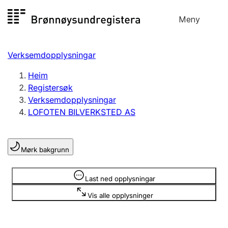
Hopp
Meny
Registersøk
til
Søk
Velg språk
innhald
Verksemdopplysningar
Aksjeselskap
Registrere, endre, slette
Heim
Registersøk
Verksemdopplysningar
Enkeltpersonføretak
LOFOTEN BILVERKSTED AS
Registrere, endre, slette
Mørk bakgrunn
Lag og foreining
Registrere, endre, slette
Opplysninger er skjult
Last ned opplysningar
Vis alle opplysninger
Fleire organisasjonsformer