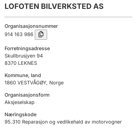
LOFOTEN BILVERKSTED AS
Årsrekneskap
Innsending og forseinkingsgebyr
Organisasjonsnummer
914 163 986
Tinglysing
Forretningsadresse
Skullbrusjyen 94
8370
LEKNES
Jeger
Betaling og jegeravgiftskort
Kommune, land
1860
VESTVÅGØY
,
Norge
Ektepaktrettleiaren
Organisasjonsform
Aksjeselskap
Næringskode
Andre tema
95.310
Reparasjon og vedlikehald av motorvogner