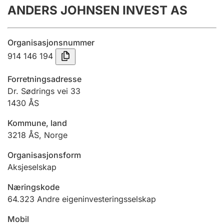
ANDERS JOHNSEN INVEST AS
Årsrekneskap
Innsending og forseinkingsgebyr
Organisasjonsnummer
914 146 194
Tinglysing
Forretningsadresse
Dr. Sødrings vei 33
1430
ÅS
Jeger
Betaling og jegeravgiftskort
Kommune, land
3218
ÅS
,
Norge
Ektepaktrettleiaren
Organisasjonsform
Aksjeselskap
Næringskode
Andre tema
64.323
Andre eigeninvesteringsselskap
Mobil