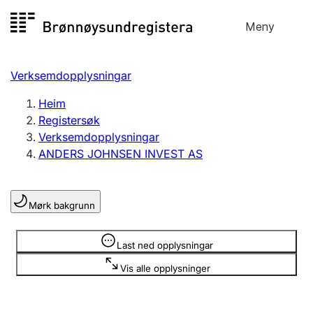
Hopp
Meny
Registersøk
til
Søk
Velg språk
innhald
Verksemdopplysningar
Aksjeselskap
Registrere, endre, slette
Heim
Registersøk
Verksemdopplysningar
Enkeltpersonføretak
ANDERS JOHNSEN INVEST AS
Registrere, endre, slette
Mørk bakgrunn
Lag og foreining
Registrere, endre, slette
Opplysninger er skjult
Last ned opplysningar
Vis alle opplysninger
Fleire organisasjonsformer