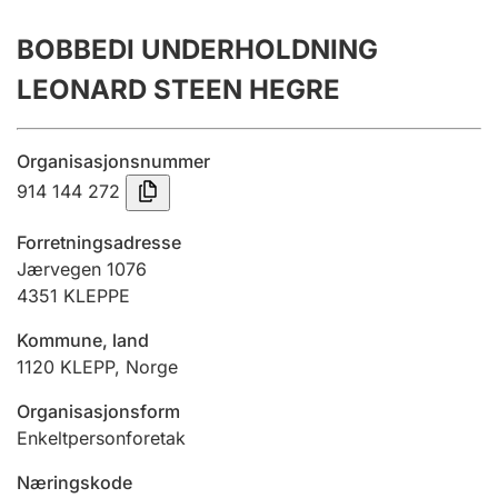
Årsrekneskap
BOBBEDI UNDERHOLDNING
Innsending og forseinkingsgebyr
LEONARD STEEN HEGRE
Tinglysing
Organisasjonsnummer
914 144 272
Jeger
Forretningsadresse
Betaling og jegeravgiftskort
Jærvegen 1076
4351
KLEPPE
Kommune, land
Ektepaktrettleiaren
1120
KLEPP
,
Norge
Organisasjonsform
Andre tema
Enkeltpersonforetak
Næringskode