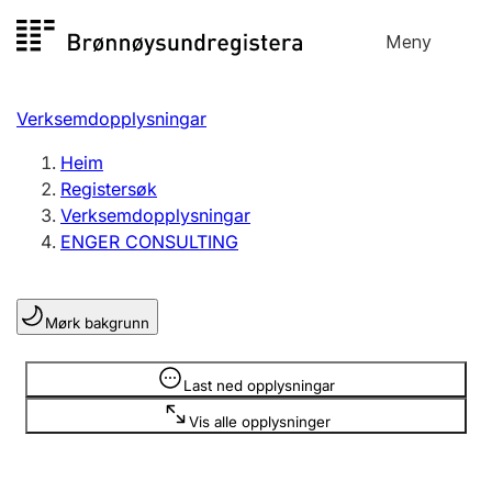
Hopp
Meny
Registersøk
til
Søk
Velg språk
innhald
Verksemdopplysningar
Aksjeselskap
Registrere, endre, slette
Heim
Registersøk
Verksemdopplysningar
Enkeltpersonføretak
ENGER CONSULTING
Registrere, endre, slette
Mørk bakgrunn
Lag og foreining
Registrere, endre, slette
Opplysninger er skjult
Last ned opplysningar
Vis alle opplysninger
Fleire organisasjonsformer