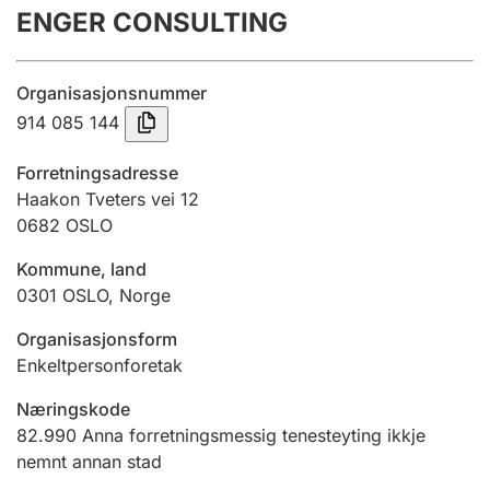
ENGER CONSULTING
Årsrekneskap
Innsending og forseinkingsgebyr
Organisasjonsnummer
914 085 144
Tinglysing
Forretningsadresse
Haakon Tveters vei 12
0682
OSLO
Jeger
Betaling og jegeravgiftskort
Kommune, land
0301
OSLO
,
Norge
Ektepaktrettleiaren
Organisasjonsform
Enkeltpersonforetak
Næringskode
Andre tema
82.990
Anna forretningsmessig tenesteyting ikkje
nemnt annan stad