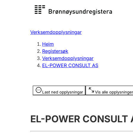
Registersøk
Aksjesel
Registrer
Verksemdopplysningar
Lag og foreining
Fleire
Heim
Registrere, endre, slette
organisa
Registersøk
Verksemdopplysningar
EL-POWER CONSULT AS
Tinglysing
Jeger
Betaling 
Opplysninger er skjult
Last ned opplysningar
Vis alle opplysninge
Andre tema
EL-POWER CONSULT 