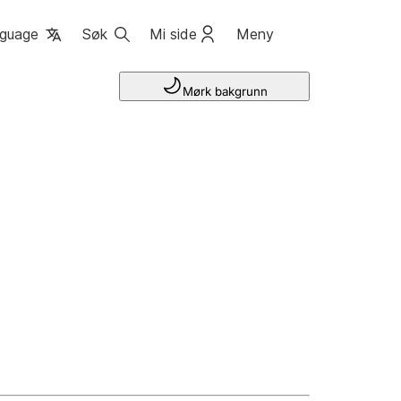
guage
Søk
Mi side
Meny
Mørk bakgrunn