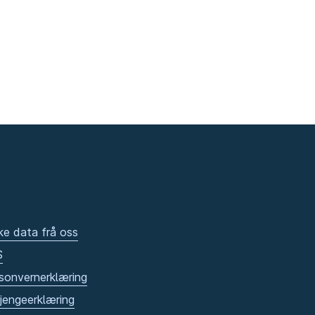
ke data frå oss
S
sonvernerklæring
gjengeerklæring