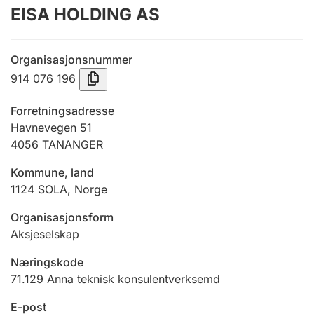
EISA HOLDING AS
Årsrekneskap
Innsending og forseinkingsgebyr
Organisasjonsnummer
914 076 196
Tinglysing
Forretningsadresse
Havnevegen 51
4056
TANANGER
Jeger
Betaling og jegeravgiftskort
Kommune, land
1124
SOLA
,
Norge
Ektepaktrettleiaren
Organisasjonsform
Aksjeselskap
Næringskode
Andre tema
71.129
Anna teknisk konsulentverksemd
E-post