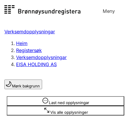
Hopp
Meny
Registersøk
til
Søk
Velg språk
innhald
Verksemdopplysningar
Aksjeselskap
Registrere, endre, slette
Heim
Registersøk
Verksemdopplysningar
Enkeltpersonføretak
EISA HOLDING AS
Registrere, endre, slette
Mørk bakgrunn
Lag og foreining
Registrere, endre, slette
Opplysninger er skjult
Last ned opplysningar
Vis alle opplysninger
Fleire organisasjonsformer