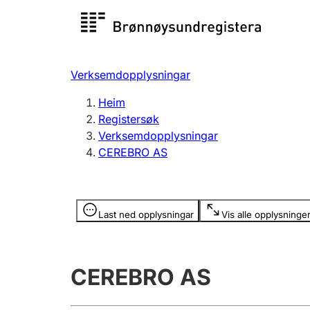
Registersøk
Aksjesel
Registrer
Verksemdopplysningar
Lag og foreining
Fleire
Heim
Registrere, endre, slette
organisa
Registersøk
Verksemdopplysningar
CEREBRO AS
Tinglysing
Jeger
Betaling 
Opplysninger er skjult
Last ned opplysningar
Vis alle opplysninge
Andre tema
CEREBRO AS