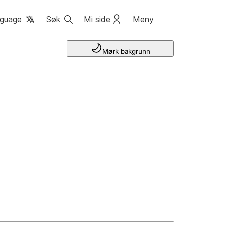
guage
Søk
Mi side
Meny
Mørk bakgrunn