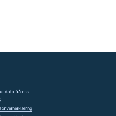
ke data frå oss
S
sonvernerklæring