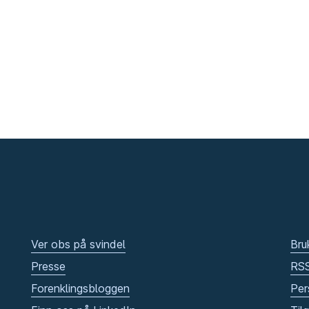
Ver obs på svindel
Bru
Presse
RS
Forenklingsbloggen
Per