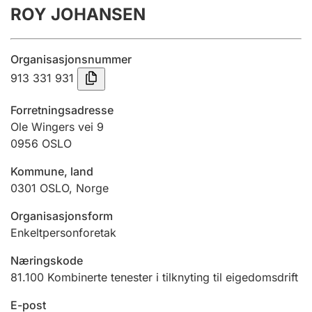
ROY JOHANSEN
Årsrekneskap
Innsending og forseinkingsgebyr
Organisasjonsnummer
913 331 931
Tinglysing
Forretningsadresse
Ole Wingers vei 9
0956
OSLO
Jeger
Betaling og jegeravgiftskort
Kommune, land
0301
OSLO
,
Norge
Ektepaktrettleiaren
Organisasjonsform
Enkeltpersonforetak
Næringskode
Andre tema
81.100
Kombinerte tenester i tilknyting til eigedomsdrift
E-post