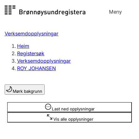
Hopp
Meny
Registersøk
til
Søk
Velg språk
innhald
Verksemdopplysningar
Aksjeselskap
Registrere, endre, slette
Heim
Registersøk
Verksemdopplysningar
Enkeltpersonføretak
ROY JOHANSEN
Registrere, endre, slette
Mørk bakgrunn
Lag og foreining
Registrere, endre, slette
Opplysninger er skjult
Last ned opplysningar
Vis alle opplysninger
Fleire organisasjonsformer