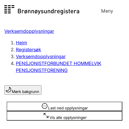
Hopp
Meny
Registersøk
til
Søk
Velg språk
innhald
Verksemdopplysningar
Aksjeselskap
Registrere, endre, slette
Heim
Registersøk
Verksemdopplysningar
Enkeltpersonføretak
PENSJONISTFORBUNDET HOMMELVIK
Registrere, endre, slette
PENSJONISTFORENING
Lag og foreining
Mørk bakgrunn
Registrere, endre, slette
Opplysninger er skjult
Last ned opplysningar
Fleire organisasjonsformer
Vis alle opplysninger