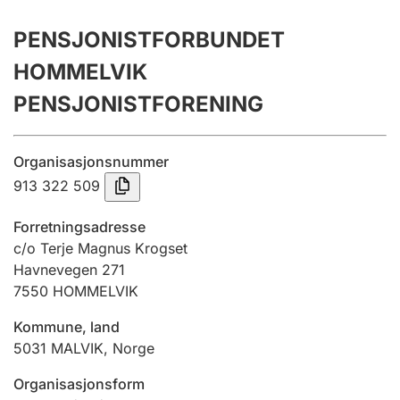
Årsrekneskap
PENSJONISTFORBUNDET
Innsending og forseinkingsgebyr
HOMMELVIK
PENSJONISTFORENING
Tinglysing
Organisasjonsnummer
913 322 509
Jeger
Betaling og jegeravgiftskort
Forretningsadresse
c/o Terje Magnus Krogset
Havnevegen 271
Ektepaktrettleiaren
7550
HOMMELVIK
Kommune, land
Andre tema
5031
MALVIK
,
Norge
Organisasjonsform