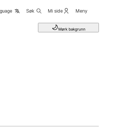
guage
Søk
Mi side
Meny
Mørk bakgrunn