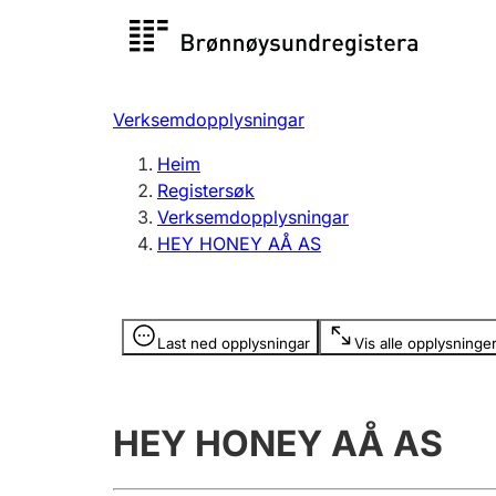
Registersøk
Aksjesel
Registrer
Verksemdopplysningar
Lag og foreining
Fleire
Heim
Registrere, endre, slette
organisa
Registersøk
Verksemdopplysningar
HEY HONEY AÅ AS
Tinglysing
Jeger
Betaling 
Opplysninger er skjult
Last ned opplysningar
Vis alle opplysninge
Andre tema
HEY HONEY AÅ AS