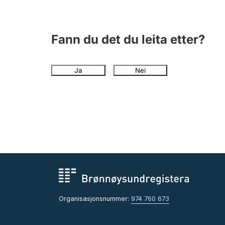
Fann du det du leita etter?
Ja
Nei
Organisasjonsnummer:
974 760 673