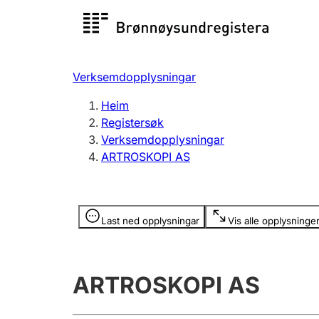
Registersøk
Aksjesel
Registrer
Verksemdopplysningar
Lag og foreining
Fleire
Heim
Registrere, endre, slette
organisa
Registersøk
Verksemdopplysningar
ARTROSKOPI AS
Tinglysing
Jeger
Betaling 
Opplysninger er skjult
Last ned opplysningar
Vis alle opplysninge
Andre tema
ARTROSKOPI AS