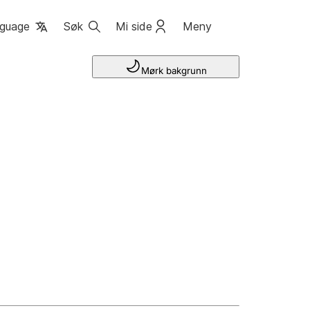
guage
Søk
Mi side
Meny
Mørk bakgrunn