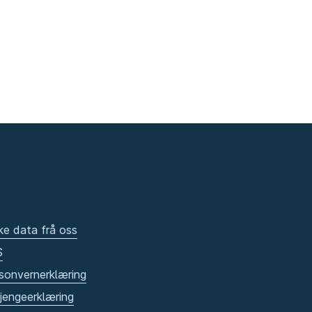
ke data frå oss
S
sonvernerklæring
gjengeerklæring