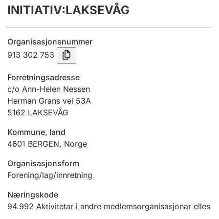
INITIATIV:LAKSEVÅG
Årsrekneskap
Innsending og forseinkingsgebyr
Organisasjonsnummer
913 302 753
Tinglysing
Forretningsadresse
c/o Ann-Helen Nessen
Herman Grans vei 53A
Jeger
5162
LAKSEVÅG
Betaling og jegeravgiftskort
Kommune, land
4601
BERGEN
,
Norge
Ektepaktrettleiaren
Organisasjonsform
Forening/lag/innretning
Andre tema
Næringskode
94.992
Aktivitetar i andre medlemsorganisasjonar elles