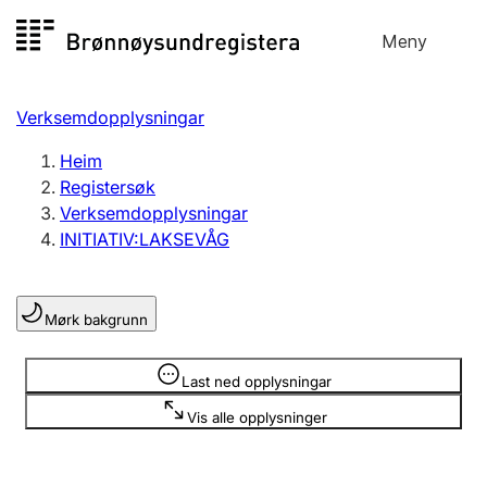
Hopp
Meny
Registersøk
til
Søk
Velg språk
innhald
Verksemdopplysningar
Aksjeselskap
Registrere, endre, slette
Heim
Registersøk
Verksemdopplysningar
Enkeltpersonføretak
INITIATIV:LAKSEVÅG
Registrere, endre, slette
Mørk bakgrunn
Lag og foreining
Registrere, endre, slette
Opplysninger er skjult
Last ned opplysningar
Vis alle opplysninger
Fleire organisasjonsformer