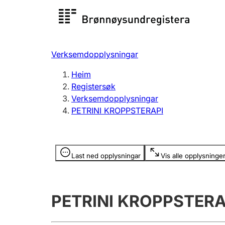
Registersøk
Aksjesel
Registrer
Verksemdopplysningar
Lag og foreining
Fleire
Heim
Registrere, endre, slette
organisa
Registersøk
Verksemdopplysningar
PETRINI KROPPSTERAPI
Tinglysing
Jeger
Betaling 
Opplysninger er skjult
Last ned opplysningar
Vis alle opplysninge
Andre tema
PETRINI KROPPSTERA