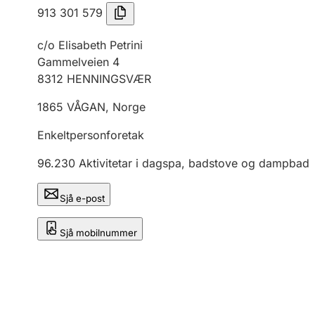
913 301 579
c/o Elisabeth Petrini
Gammelveien 4
8312
HENNINGSVÆR
1865
VÅGAN
,
Norge
Enkeltpersonforetak
96.230
Aktivitetar i dagspa, badstove og dampbad
Sjå e-post
Sjå mobilnummer