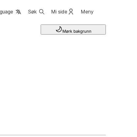
guage
Søk
Mi side
Meny
Mørk bakgrunn