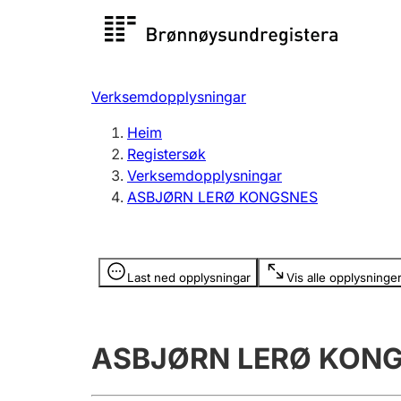
Registersøk
Aksjesel
Registrer
Verksemdopplysningar
Lag og foreining
Fleire
Heim
Registrere, endre, slette
organisa
Registersøk
Verksemdopplysningar
ASBJØRN LERØ KONGSNES
Tinglysing
Jeger
Betaling 
Opplysninger er skjult
Last ned opplysningar
Vis alle opplysninge
Andre tema
ASBJØRN LERØ KON