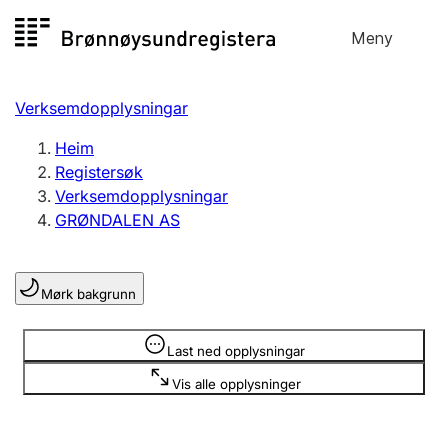
Hopp
Meny
Registersøk
til
Søk
Velg språk
innhald
Verksemdopplysningar
Aksjeselskap
Registrere, endre, slette
Heim
Registersøk
Verksemdopplysningar
Enkeltpersonføretak
GRØNDALEN AS
Registrere, endre, slette
Mørk bakgrunn
Lag og foreining
Registrere, endre, slette
Opplysninger er skjult
Last ned opplysningar
Vis alle opplysninger
Fleire organisasjonsformer