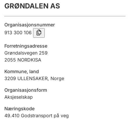
GRØNDALEN AS
Årsrekneskap
Innsending og forseinkingsgebyr
Organisasjonsnummer
913 300 106
Tinglysing
Forretningsadresse
Grøndalsvegen 259
2055
NORDKISA
Jeger
Betaling og jegeravgiftskort
Kommune, land
3209
ULLENSAKER
,
Norge
Ektepaktrettleiaren
Organisasjonsform
Aksjeselskap
Næringskode
Andre tema
49.410
Godstransport på veg