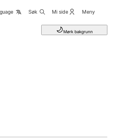
guage
Søk
Mi side
Meny
Mørk bakgrunn