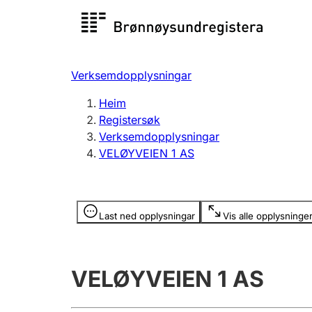
Registersøk
Aksjesel
Registrer
Verksemdopplysningar
Lag og foreining
Fleire
Heim
Registrere, endre, slette
organisa
Registersøk
Verksemdopplysningar
VELØYVEIEN 1 AS
Tinglysing
Jeger
Betaling 
Opplysninger er skjult
Last ned opplysningar
Vis alle opplysninge
Andre tema
VELØYVEIEN 1 AS